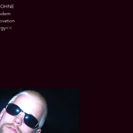
 „OHNE
endem
novation
ergy<<