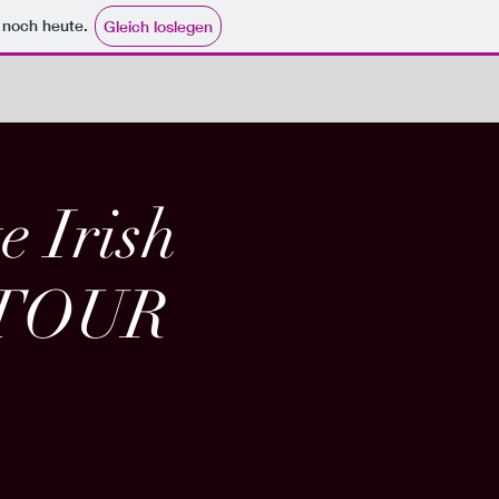
e noch heute.
Gleich loslegen
 Irish
 TOUR