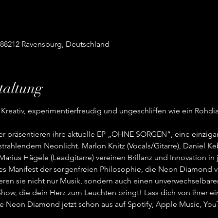
, 88212 Ravensburg, Deutschland
taltung
Kreativ, experimentierfreudig und ungeschliffen wie ein Rohdia
präsentieren ihre aktuelle EP „OHNE SORGEN“, eine einzigar
strahlendem Neonlicht. Marlon Knitz (Vocals/Gitarre), Daniel Keb
arius Hägele (Leadgitarre) vereinen Brillanz und Innovation in
elles Manifest der sorgenfreien Philosophie, die Neon Diamond ve
ren sie nicht nur Musik, sondern auch einen unverwechselbaren S
Show, die dein Herz zum Leuchten bringt! Lass dich von ihrer ei
 Neon Diamond jetzt schon aus auf Spotify, Apple Music, You