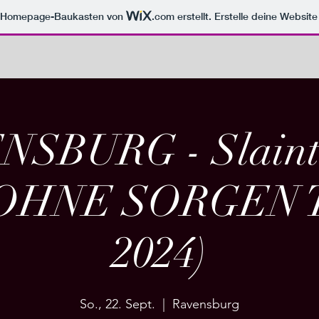
m Homepage-Baukasten von
.com
erstellt. Erstelle deine Websit
SBURG - Slainte
(OHNE SORGEN
2024)
So., 22. Sept.
  |  
Ravensburg