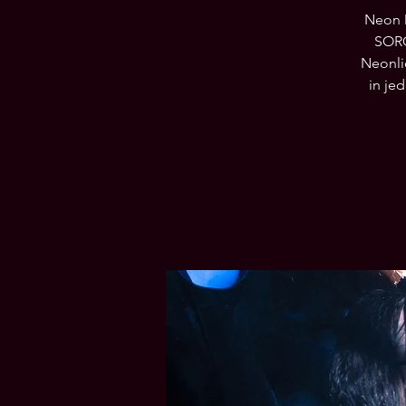
Neon 
SORG
Neonlic
in je