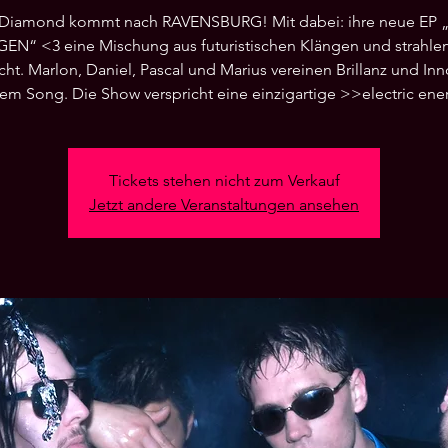
Diamond kommt nach RAVENSBURG! Mit dabei: ihre neue EP
EN“ <3 eine Mischung aus futuristischen Klängen und strahl
ht. Marlon, Daniel, Pascal und Marius vereinen Brillanz und In
dem Song. Die Show verspricht eine einzigartige >>electric en
Tickets stehen nicht zum Verkauf
Jetzt andere Veranstaltungen ansehen